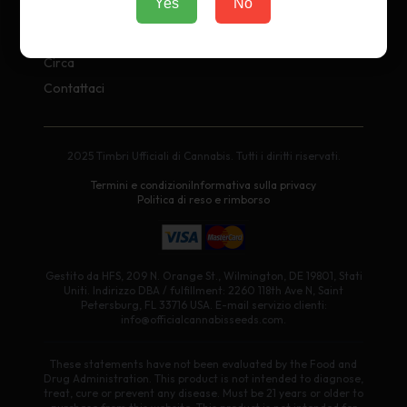
Yes
No
Azienda
Circa
Contattaci
2025 Timbri Ufficiali di Cannabis. Tutti i diritti riservati.
Termini e condizioni
Informativa sulla privacy
Politica di reso e rimborso
Gestito da HFS, 209 N. Orange St., Wilmington, DE 19801, Stati
Uniti. Indirizzo DBA / fulfillment: 2260 118th Ave N, Saint
Petersburg, FL 33716 USA. E-mail servizio clienti:
info@officialcannabisseeds.com.
These statements have not been evaluated by the Food and
Drug Administration. This product is not intended to diagnose,
treat, cure or prevent any disease. Must be 21 years or older to