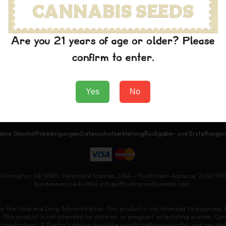
Geschäft
Stämme
ammlung
Are you 21 years of age or older? Please
eschäft
confirm to enter.
ffizielle Kooperationen
Yes
No
2025 Offizielle Cannabis-Briefmarken. Alle Rechte vorbehalten.
eine Geschäftsbedingungen
Datenschutzerklärung
Rückgabe- und Erstattungsri
Wilmington, DE 19801, Vereinigte Staaten. DBA- / Fulfillment-Adresse: 2260 118th
Kundenservice-E-Mail: info@officialcannabisseeds.com.
 the Food and Drug Administration. This product is not intended to diagnose, tr
. This product is not intended for children, or pregnant or lactating women. Cons
on medications. A Doctor’s advice should be sought before using this and any di