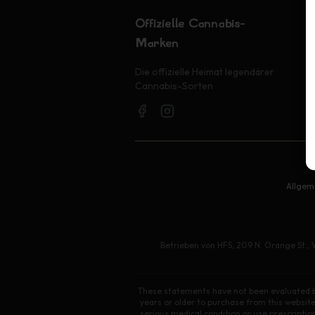
Offizielle Cannabis-
Marken
S
Die offizielle Heimat legendärer
G
Cannabis-Sorten
O
Allgem
Betrieben von HFS, 209 N. Orange St., 
These statements have not been evaluated by
years or older to purchase from this website
serious medical condition or use prescripti