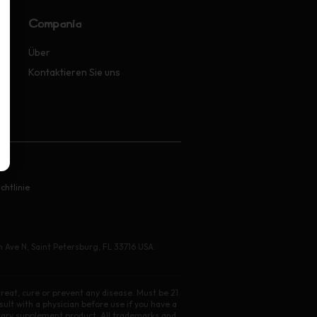
Compañía
Über
Kontaktieren Sie uns
chtlinie
 Ave N, Saint Petersburg, FL 33716 USA.
eat, cure or prevent any disease. Must be 21
ult with a physician before use if you have a
etary supplement product. All trademarks and