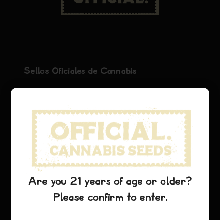
Sellos Oficiales de Cannabis
El Hogar Oficial de las Variedades de Cannabis
Legendarias
Tienda
Colección
Tienda
Are you 21 years of age or older?
Please confirm to enter.
Variedades