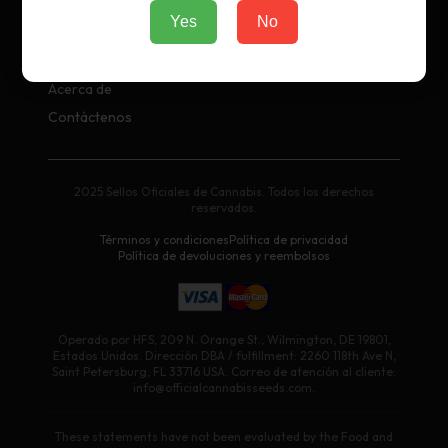
Yes
No
Empresa
Acerca de
Contáctenos
2025 Sellos Oficiales de Cannabis. Todos los derechos
reservados.
Términos y condiciones
Política de privacidad
Política de devoluciones y reembolsos
Operado por HFS, 209 N. Orange St., Wilmington, DE 19801,
Estados Unidos. Dirección DBA / fulfillment: 2260 118th Ave N,
Saint Petersburg, FL 33716 USA. Correo de atención al cliente:
info@officialcannabisseeds.com.
These statements have not been evaluated by the Food and