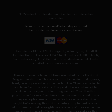
2025 Sellos Oficiales de Cannabis. Todos los derechos
reservados.
Términos y condiciones
Política de privacidad
Política de devoluciones y reembolsos
Operado por HFS, 209 N. Orange St., Wilmington, DE 19801,
Estados Unidos. Dirección DBA / fulfillment: 2260 118th Ave N,
Saint Petersburg, FL 33716 USA. Correo de atención al cliente:
info@officialcannabisseeds.com.
These statements have not been evaluated by the Food and
Drug Administration. This product is not intended to diagnose,
treat, cure or prevent any disease. Must be 21 years or older to
purchase from this website. This product is not intended for
children, or pregnant or lactating women. Consult with a
physician before use if you have a serious medical condition or
use prescription medications. A Doctor’s advice should be
sought before using this and any dietary supplement product.
All trademarks and copyrights are property of their respective
owners and are not affiliated with nor do they endorse this