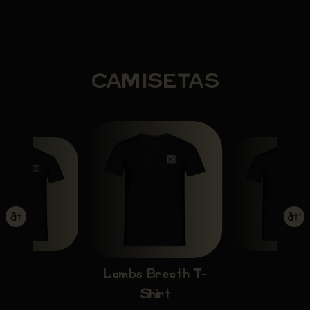
CAMISETAS
â†
â†’
Lambs Breath T-
Shirt