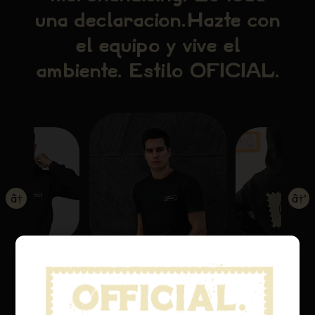
una declaración.
Hazte con
el equipo y vive el
ambiente. Estilo OFICIAL.
â†
â†’
Blue Dream T-Shirt