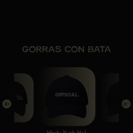
GORRAS CON BATA
â†
â†’