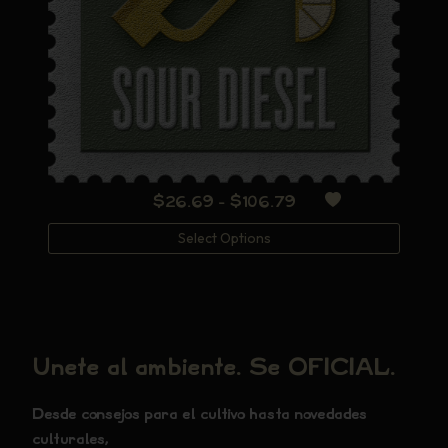
Rango
$
26.69
-
$
106.79
de
Select Options
precios:
desde
$26.69
hasta
$106.79
Únete al ambiente. Sé OFICIAL.
Desde consejos para el cultivo hasta novedades
culturales,