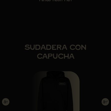
Hindu Kush Hat
SUDADERA CON
CAPUCHA
â†
â†’