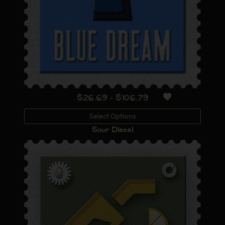
Rango
$
26.69
-
$
106.79
de
Select Options
precios:
Sour Diesel
desde
$26.69
hasta
$106.79