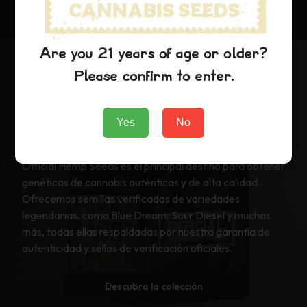
Are you 21 years of age or older?
Please confirm to enter.
¡CONSIGA LA COLECCIÓN
COMPLETA ANTES DE QUE SE
Yes
No
AGOTE!
Official Hemp Seeds es el principal destino para obtener
genéticas de cannabis auténticas y de alta calidad.
Ofrecemos semillas verificadas de variedades
legendarias, como Blue Dream, Sour Diesel y muchas
más, todas ellas respaldadas por nuestra garantía de
autenticidad y sellos de verificación oficiales.
Descubra la colección