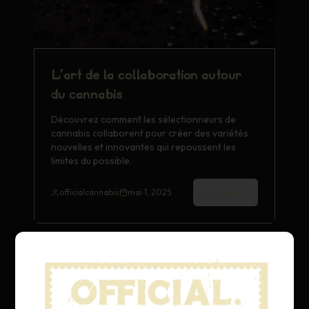
L'art de la collaboration autour
du cannabis
Découvrez comment les sélectionneurs de
cannabis collaborent pour créer des variétés
nouvelles et innovantes qui repoussent les
limites du possible.
Lire la suite
officialcannabis
mai 1, 2025
Historique de la souche