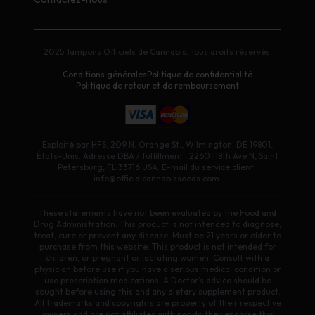
2025 Tampons Officiels de Cannabis. Tous droits réservés.
Conditions générales
Politique de confidentialité
Politique de retour et de remboursement
Exploité par HFS, 209 N. Orange St., Wilmington, DE 19801,
États-Unis. Adresse DBA / fulfillment : 2260 118th Ave N, Saint
Petersburg, FL 33716 USA. E-mail du service client :
info@officialcannabisseeds.com.
These statements have not been evaluated by the Food and
Drug Administration. This product is not intended to diagnose,
treat, cure or prevent any disease. Must be 21 years or older to
purchase from this website. This product is not intended for
children, or pregnant or lactating women. Consult with a
physician before use if you have a serious medical condition or
use prescription medications. A Doctor’s advice should be
sought before using this and any dietary supplement product.
All trademarks and copyrights are property of their respective
owners and are not affiliated with nor do they endorse this