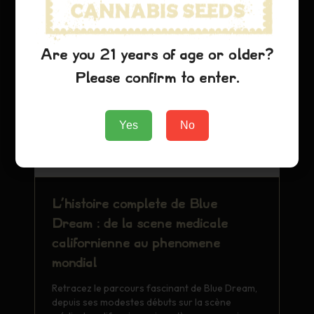
Are you 21 years of age or older?
Please confirm to enter.
Yes
No
L'histoire complète de Blue
Dream : de la scène médicale
californienne au phénomène
mondial
Retracez le parcours fascinant de Blue Dream,
depuis ses modestes débuts sur la scène