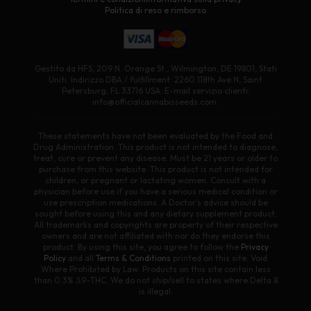
Politica di reso e rimborso
Gestito da HFS, 209 N. Orange St., Wilmington, DE 19801, Stati
Uniti. Indirizzo DBA / fulfillment: 2260 118th Ave N, Saint
Petersburg, FL 33716 USA. E-mail servizio clienti:
info@officialcannabisseeds.com.
These statements have not been evaluated by the Food and
Drug Administration. This product is not intended to diagnose,
treat, cure or prevent any disease. Must be 21 years or older to
purchase from this website. This product is not intended for
children, or pregnant or lactating women. Consult with a
physician before use if you have a serious medical condition or
use prescription medications. A Doctor’s advice should be
sought before using this and any dietary supplement product.
All trademarks and copyrights are property of their respective
owners and are not affiliated with nor do they endorse this
product. By using this site, you agree to follow the
Privacy
Policy
and all
Terms & Conditions
printed on this site. Void
Where Prohibited by Law. Products on this site contain less
than 0.3% Δ9-THC. We do not ship/sell to states where Delta 8
is illegal.