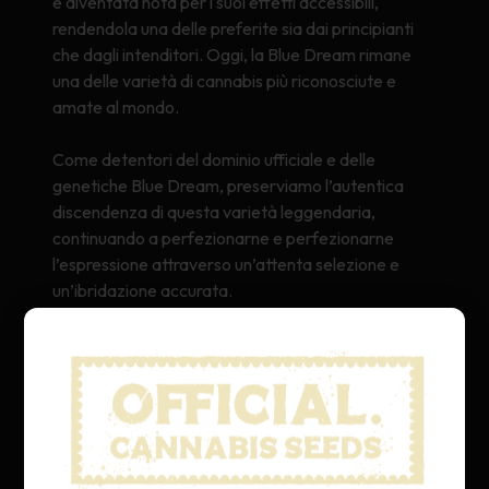
è diventata nota per i suoi effetti accessibili,
rendendola una delle preferite sia dai principianti
che dagli intenditori. Oggi, la Blue Dream rimane
una delle varietà di cannabis più riconosciute e
amate al mondo.
Come detentori del dominio ufficiale e delle
genetiche Blue Dream, preserviamo l’autentica
discendenza di questa varietà leggendaria,
continuando a perfezionarne e perfezionarne
l’espressione attraverso un’attenta selezione e
un’ibridazione accurata.
PROFILO TERPENICO