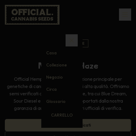
TIMBRO UFFICIALE
EST. 2000s
Casa
Mirtillo x Haze
Collezione
Negozio
Official Hemp Seeds è la destinazione principale per
genetiche di cannabis autentiche e di alta qualità. Offriamo
Circa
semi verificati di varietà leggendarie, tra cui Blue Dream,
Sour Diesel e molte altre, tutti supportati dalla nostra
Glossario
garanzia di autenticità e dai timbri ufficiali di verifica.
CARRELLO
Ottieni semi autenticati