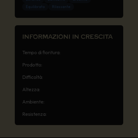
Equilibrato
Rilassante
INFORMAZIONI IN CRESCITA
Tempo di fioritura:
9-10 settimane
Prodotto:
Moderato-Alto
Difficoltà:
Adatto ai principianti
Altezza:
Medio-alto
Ambiente:
Interno/esterno
Resistenza:
Elevata resistenza alla muffa