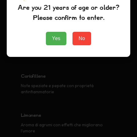
Mircene
Are you 21 years of age or older?
Aroma terroso e muschiato con effetti rilassanti
Please confirm to enter.
Pinene
Yes
No
Profumo di pino con benefici per la vigilanza e la
conservazione della memoria
Cariofillene
Note speziate e pepate con proprietà
antinfiammatorie
Limonene
Aroma di agrumi con effetti che migliorano
l'umore