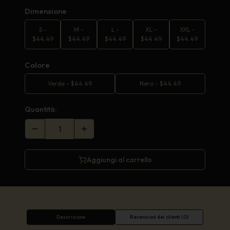
Dimensione
S
-
M
-
L
-
XL
-
XXL
-
$
44.49
$
44.49
$
44.49
$
44.49
$
44.49
Colore
Verde
-
$
44.49
Nero
-
$
44.49
Quantità:
Aggiungi al carrello
Descrizione
Recensioni dei clienti (0)