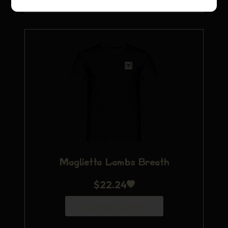
Maglietta Lambs Breath
$
22.24
Aggiungi al carrello