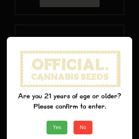
Aggiungi al carrello
Are you 21 years of age or older?
Cappello Cenerentola 99
Please confirm to enter.
$
26.69
Yes
No
Aggiungi al carrello