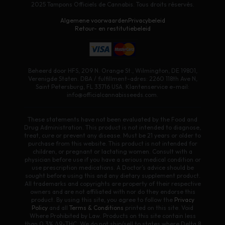
2025 Tampons Officiels de Cannabis. Tous droits réservés.
Algemene voorwaarden
Privacybeleid
Retour- en restitutiebeleid
Beheerd door HFS, 209 N. Orange St., Wilmington, DE 19801,
Verenigde Staten. DBA / fulfillment-adres: 2260 118th Ave N,
Saint Petersburg, FL 33716 USA. Klantenservice e-mail:
info@officialcannabisseeds.com.
These statements have not been evaluated by the Food and
Drug Administration. This product is not intended to diagnose,
treat, cure or prevent any disease. Must be 21 years or older to
purchase from this website. This product is not intended for
children, or pregnant or lactating women. Consult with a
physician before use if you have a serious medical condition or
use prescription medications. A Doctor’s advice should be
sought before using this and any dietary supplement product.
All trademarks and copyrights are property of their respective
owners and are not affiliated with nor do they endorse this
product. By using this site, you agree to follow the
Privacy
Policy
and all
Terms & Conditions
printed on this site. Void
Where Prohibited by Law. Products on this site contain less
than 0.3% Δ9-THC. We do not ship/sell to states where Delta 8