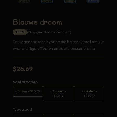
Blauwe droom
(Nog geen beoordelingen)
Auto's
Een legendarische hybride die bekend staat om zijn
evenwichtige effecten en zoete bessenaroma
$
26.69
Aantal zaden
5 zaden
-
$
26.69
10 zaden
-
25 zaden
-
$
48.94
$
106.79
Type zaad