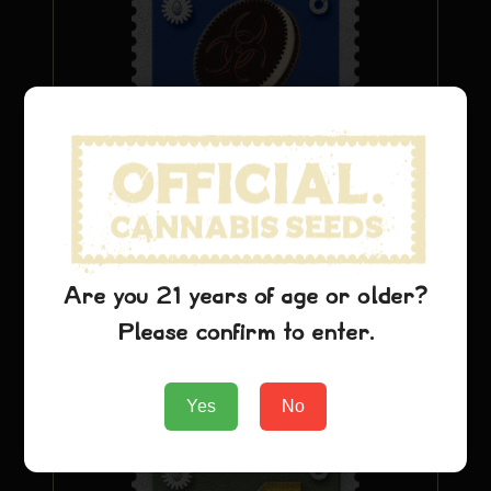
Oreoz
$
26.69
Are you 21 years of age or older?
Voeg toe aan winkelwagen
Please confirm to enter.
Yes
No