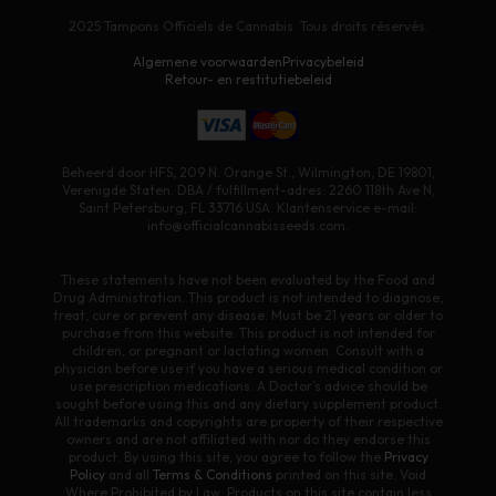
2025 Tampons Officiels de Cannabis. Tous droits réservés.
Algemene voorwaarden
Privacybeleid
Retour- en restitutiebeleid
Beheerd door HFS, 209 N. Orange St., Wilmington, DE 19801,
Verenigde Staten. DBA / fulfillment-adres: 2260 118th Ave N,
Saint Petersburg, FL 33716 USA. Klantenservice e-mail:
info@officialcannabisseeds.com.
These statements have not been evaluated by the Food and
Drug Administration. This product is not intended to diagnose,
treat, cure or prevent any disease. Must be 21 years or older to
purchase from this website. This product is not intended for
children, or pregnant or lactating women. Consult with a
physician before use if you have a serious medical condition or
use prescription medications. A Doctor’s advice should be
sought before using this and any dietary supplement product.
All trademarks and copyrights are property of their respective
owners and are not affiliated with nor do they endorse this
product. By using this site, you agree to follow the
Privacy
Policy
and all
Terms & Conditions
printed on this site. Void
Where Prohibited by Law. Products on this site contain less