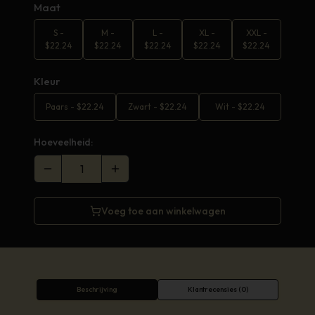
Maat
S
-
M
-
L
-
XL
-
XXL
-
$
22.24
$
22.24
$
22.24
$
22.24
$
22.24
Kleur
Paars
-
$
22.24
Zwart
-
$
22.24
Wit
-
$
22.24
Hoeveelheid:
Voeg toe aan winkelwagen
Beschrijving
Klantrecensies (0)