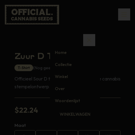
Home
Zuur D T-shirt
Collectie
(Nog geen beoordelingen)
T-Shirt
Winkel
Officieel Sour D t-shirt met ons exclusieve cannabis
stempelontwerp
Over
Woordenlijst
$
22.24
WINKELWAGEN
Maat