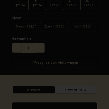
S
-
M
-
L
-
XL
-
XXL
-
$
22.24
$
22.24
$
22.24
$
22.24
$
22.24
Kleur
Groen
-
$
22.24
Zwart
-
$
22.24
Wit
-
$
22.24
Hoeveelheid:
Voeg toe aan winkelwagen
Beschrijving
Klantrecensies (0)