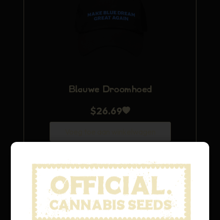
Blauwe Droomhoed
$
26.69
Voeg toe aan winkelwagen