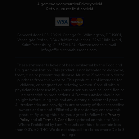
Algemene voorwaarden
Privacybeleid
Retour- en restitutiebeleid
Beheerd door HFS, 209 N. Orange St., Wilmington, DE 19801,
Verenigde Staten. DBA / fulfillment-adres: 2260 118th Ave N,
Saint Petersburg, FL 33716 USA. Klantenservice e-mail:
info@officialcannabisseeds.com.
These statements have not been evaluated by the Food and
Drug Administration. This product is not intended to diagnose,
treat, cure or prevent any disease. Must be 21 years or older to
purchase from this website. This product is not intended for
children, or pregnant or lactating women. Consult with a
physician before use if you have a serious medical condition or
use prescription medications. A Doctor’s advice should be
sought before using this and any dietary supplement product.
All trademarks and copyrights are property of their respective
owners and are not affiliated with nor do they endorse this
product. By using this site, you agree to follow the
Privacy
Policy
and all
Terms & Conditions
printed on this site. Void
Where Prohibited by Law. Products on this site contain less
than 0.3% Δ9-THC. We do not ship/sell to states where Delta 8
is illegal.