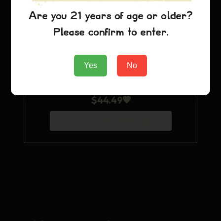
Are you 21 years of age or older?
Please confirm to enter.
Yes
No
Blauwe Droom Hoodie
$
44.49
Voeg toe aan winkelwagen