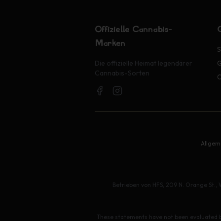
Offizielle Cannabis-
Marken
S
Die offizielle Heimat legendärer
G
Cannabis-Sorten
O
Allgem
Betrieben von HFS, 209 N. Orange St., 
These statements have not been evaluated by