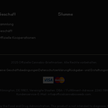
Geschäft
Stämme
ammlung
eschäft
ffizielle Kooperationen
2025 Offizielle Cannabis-Briefmarken. Alle Rechte vorbehalten.
eine Geschäftsbedingungen
Datenschutzerklärung
Rückgabe- und Erstattungsri
Wilmington, DE 19801, Vereinigte Staaten. DBA- / Fulfillment-Adresse: 2260 118th
Kundenservice-E-Mail: info@officialcannabisseeds.com.
 the Food and Drug Administration. This product is not intended to diagnose, tr