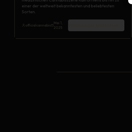
medizinischen Cannabisszene Kaliforniens bis hin zu
einer der weltweit bekanntesten und beliebtesten
Sorten.
Mai 1,
Vollständigen Artikel lesen
officialcannabis
2025