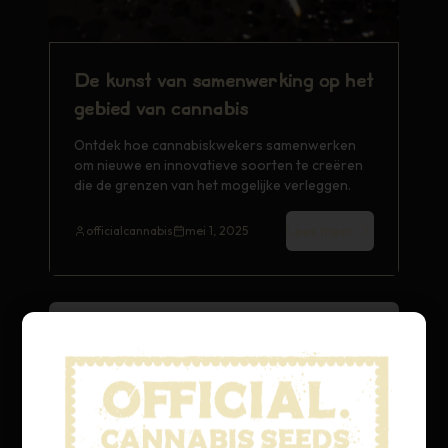
De kunst van samenwerking op het
gebied van cannabis
Ontdek hoe cannabiskwekers samenwerken
om nieuwe en innovatieve soorten te creëren
die de grenzen van het mogelijke verleggen.
Lees meer
officialcannabis
mei 1, 2025
Stamgeschiedenis