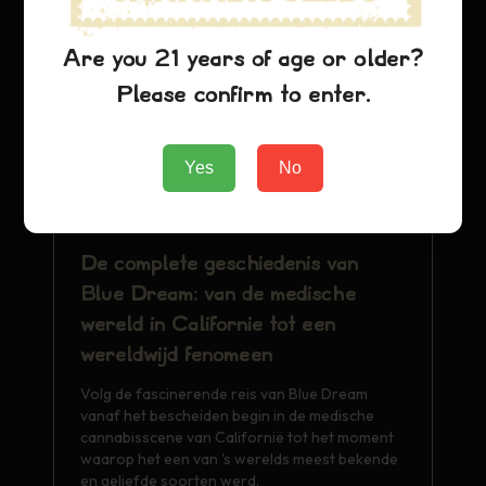
Are you 21 years of age or older?
Please confirm to enter.
Yes
No
De complete geschiedenis van
Blue Dream: van de medische
wereld in Californië tot een
wereldwijd fenomeen
Volg de fascinerende reis van Blue Dream
vanaf het bescheiden begin in de medische
cannabisscene van Californië tot het moment
waarop het een van 's werelds meest bekende
en geliefde soorten werd.