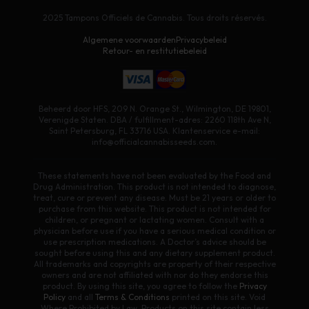
2025 Tampons Officiels de Cannabis. Tous droits réservés.
Algemene voorwaarden
Privacybeleid
Retour- en restitutiebeleid
Beheerd door HFS, 209 N. Orange St., Wilmington, DE 19801,
Verenigde Staten. DBA / fulfillment-adres: 2260 118th Ave N,
Saint Petersburg, FL 33716 USA. Klantenservice e-mail:
info@officialcannabisseeds.com.
These statements have not been evaluated by the Food and
Drug Administration. This product is not intended to diagnose,
treat, cure or prevent any disease. Must be 21 years or older to
purchase from this website. This product is not intended for
children, or pregnant or lactating women. Consult with a
physician before use if you have a serious medical condition or
use prescription medications. A Doctor’s advice should be
sought before using this and any dietary supplement product.
All trademarks and copyrights are property of their respective
owners and are not affiliated with nor do they endorse this
product. By using this site, you agree to follow the
Privacy
Policy
and all
Terms & Conditions
printed on this site. Void
Where Prohibited by Law. Products on this site contain less