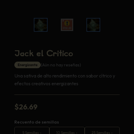
Jack el Crítico
(Aún no hay reseñas)
Energizante
Una sativa de alto rendimiento con sabor cítrico y
efectos creativos energizantes
$
26.69
Recuento de semillas
5 Semillas
-
10 Semillas
-
25 Semillas
-